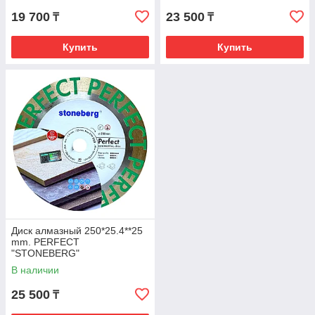
19 700
23 500
₸
₸
Купить
Купить
Диск алмазный 250*25.4**25
mm. PERFECT
"STONEBERG"
В наличии
25 500
₸