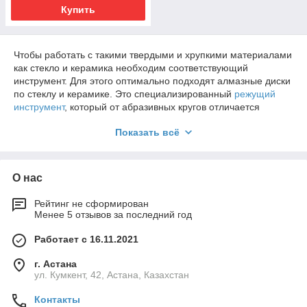
Купить
Чтобы работать с такими твердыми и хрупкими материалами
как стекло и керамика необходим соответствующий
инструмент. Для этого оптимально подходят алмазные диски
по стеклу и керамике. Это специализированный
режущий
инструмент
, который от абразивных кругов отличается
наличием алмазного слоя. Благодаря ему получается
Показать всё
чистый, аккуратный и ровный срез без разрушений
материала. Большой выбор дисков для болгарки по стеклу и
керамике в Казахстане представлен на сайте компании
«Mastermag». Тут вы сможете подобрать круги разных видов
О нас
и диаметров по доступной цене.
Рейтинг не сформирован
Менее 5 отзывов за последний год
Виды алмазных дисков по стеклу и
керамике
Работает с 16.11.2021
Для обработки керамики и стекла необходим инструмент,
г. Астана
который отличается высокой прочностью и точностью реза.
ул. Кумкент, 42, Астана, Казахстан
Именно такими являются алмазные диски. Свои уникальные
Контакты
свойства данные инструменты обрели за счет особенной