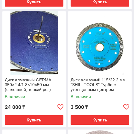
Купить
Купить
Диск алмазный GERMA
Диск алмазный 115*22.2 мм.
350×2.4/1.8×10×50 мм
"SHILI TOOLS" Турбо c
(сплошной, тонкий рез)
утолщенным центром
В наличии
В наличии
24 000
3 500
₸
₸
Купить
Купить