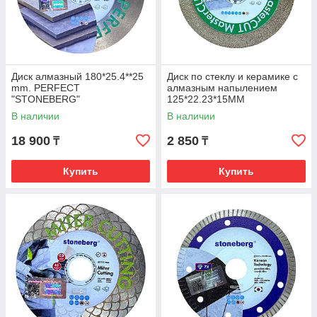
Диск алмазный 180*25.4**25
Диск по стеклу и керамике с
mm. PERFECT
алмазным напылением
"STONEBERG"
125*22.23*15MM
"STONEBERG"
В наличии
В наличии
18 900
2 850
₸
₸
Купить
Купить