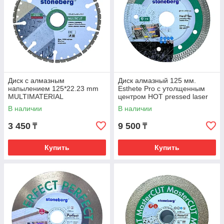
Диск с алмазным
Диск алмазный 125 мм.
напылением 125*22.23 mm
Esthete Pro с утолщенным
MULTIMATERIAL
центром HOT pressed laser
"STONEBERG"
"STONEBERG"
В наличии
В наличии
3 450
9 500
₸
₸
Купить
Купить