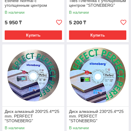
Esthete Normal с
Tiles Плетенка с утолщенным
утолщенным центром
центром "STONEBERG"
"STONEBERG"
В наличии
В наличии
5 950
5 200
₸
₸
Купить
Купить
Диск алмазный 200*25.4**25
Диск алмазный 230*25.4**25
mm. PERFECT
mm. PERFECT
"STONEBERG"
"STONEBERG"
В наличии
В наличии